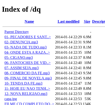
Index of /dq
Name
Last modified
Size
Descrip
Parent Directory
-
01- PECADORES E SANT..>
2014-01-14 22:29
6.9M
02- DENUNCIA.mp3
2014-01-14 22:31
9.9M
03- NADA DE TUDO.mp3
2014-01-14 22:33
8.1M
04- ONDE ESTA A RAZA..>
2014-01-14 22:35
10M
05- CIGANO.mp3
2014-01-14 22:37
8.9M
06- FANTOCHES DE VID..>
2014-01-14 22:40
10M
07- ASSIM SEJA.mp3
2014-01-14 22:41
8.9M
08- COMERCIO DA FE.mp3
2014-01-14 22:43
9.5M
09- FINAL DE NOVELA.mp3
2014-01-14 22:45
9.8M
10- TENDA DA FE.mp3
2014-01-14 22:47
11M
11- HOJE EU NAO TENH..>
2014-01-14 22:49
8.8M
12- NOVA RELIGIAO.mp3
2014-01-14 22:53
18M
capa.jpg
2014-01-14 22:53
53K
FILME CD COMPLETO DQ..>
2014-01-14 22:53
134K